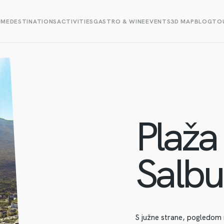
OME
DESTINATIONS
ACTIVITIES
GASTRO & WINE
EVENTS
3D MAP
BLOG
TOU
Plaža 
Salbu
S južne strane, pogledom n