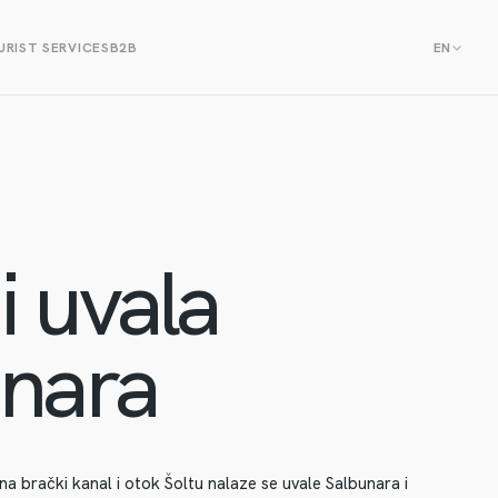
RIST SERVICES
B2B
EN
i uvala
nara
a brački kanal i otok Šoltu nalaze se uvale Salbunara i