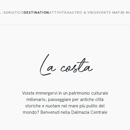
L ‘ADRIATICO
DESTINATION
ATTIVITÀ
GASTRO & VINO
EVENTS MAP
3D M
La costa
Volete immergervi in un patrimonio culturale
millenario, passeggiare per antiche città
storiche e nuotare nel mare più pulito del
mondo? Benvenuti nella Dalmazia Centrale