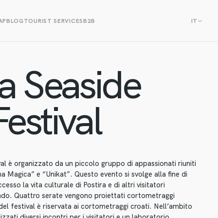
AP
BLOG
TOURIST SERVICES
B2B
IT
ra Seaside
estival
val è organizzato da un piccolo gruppo di appassionati riuniti
na Magica” e “Unikat”. Questo evento si svolge alla fine di
cesso la vita culturale di Postira e di altri visitatori
ondo. Quattro serate vengono proiettati cortometraggi
del festival è riservata ai cortometraggi croati. Nell’ambito
zzati diversi incontri per i visitatori e un laboratorio