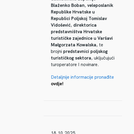
Blaženko Boban
,
veleposlanik
Republike Hrvatske u
Republici Poljskoj Tomislav
Vidošević
,
direktorica
predstavništva Hrvatske
turističke zajednice u Varšavi
Małgorzata Kowalska
, te
brojni
predstavnici poljskog
turističkog sektora
, uključujući
turoperatore I novinare.
Detaljnije informacije pronađite
ovdje!
18.10.2025.