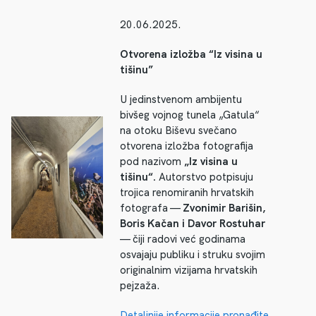
20.06.2025.
Otvorena izložba “Iz visina u
tišinu”
U jedinstvenom ambijentu
bivšeg vojnog tunela „Gatula“
na otoku Biševu svečano
otvorena izložba fotografija
pod nazivom
„Iz visina u
tišinu“.
Autorstvo potpisuju
trojica renomiranih hrvatskih
fotografa —
Zvonimir Barišin,
Boris Kačan i Davor Rostuhar
— čiji radovi već godinama
osvajaju publiku i struku svojim
originalnim vizijama hrvatskih
pejzaža.
Detaljnije informacije pronađite