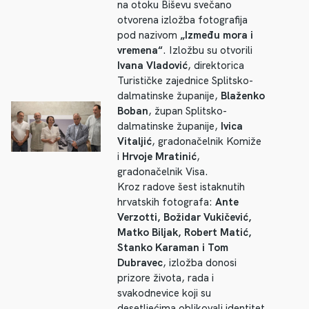
na otoku Biševu svečano
otvorena izložba fotografija
pod nazivom
„Između mora i
vremena“
. Izložbu su otvorili
Ivana Vladović
, direktorica
Turističke zajednice Splitsko-
dalmatinske županije,
Blaženko
Boban
, župan Splitsko-
dalmatinske županije,
Ivica
Vitaljić
, gradonačelnik Komiže
i
Hrvoje Mratinić
,
gradonačelnik Visa.
Kroz radove šest istaknutih
hrvatskih fotografa:
Ante
Verzotti, Božidar Vukičević,
Matko Biljak, Robert Matić,
Stanko Karaman i Tom
Dubravec
, izložba donosi
prizore života, rada i
svakodnevice koji su
desetljećima oblikovali identitet