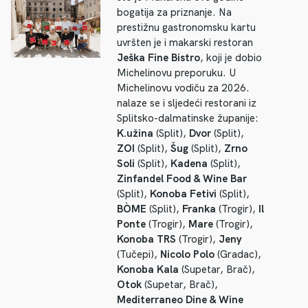
bogatija za priznanje. Na
prestižnu gastronomsku kartu
uvršten je i makarski restoran
Ješka Fine Bistro
, koji je dobio
Michelinovu preporuku. U
Michelinovu vodiču za 2026.
nalaze se i sljedeći restorani iz
Splitsko-dalmatinske županije:
K.užina
(Split),
Dvor
(Split),
ZOI
(Split),
Šug
(Split),
Zrno
Soli
(Split),
Kadena
(Split),
Zinfandel Food & Wine Bar
(Split),
Konoba Fetivi
(Split),
BÒME
(Split),
Franka
(Trogir),
Il
Ponte
(Trogir),
Mare
(Trogir),
Konoba TRS
(Trogir),
Jeny
(Tučepi),
Nicolo Polo
(Gradac),
Konoba Kala
(Supetar, Brač),
Otok
(Supetar, Brač),
Mediterraneo Dine & Wine