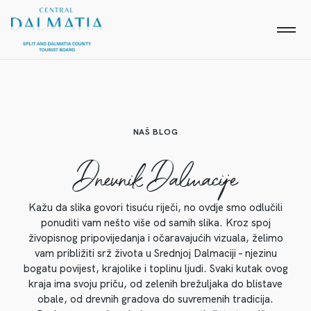
NAŠ BLOG
Dnevnik Dalmacije
Kažu da slika govori tisuću riječi, no ovdje smo odlučili
ponuditi vam nešto više od samih slika. Kroz spoj
živopisnog pripovijedanja i očaravajućih vizuala, želimo
vam približiti srž života u Srednjoj Dalmaciji – njezinu
bogatu povijest, krajolike i toplinu ljudi. Svaki kutak ovog
kraja ima svoju priču, od zelenih brežuljaka do blistave
obale, od drevnih gradova do suvremenih tradicija.