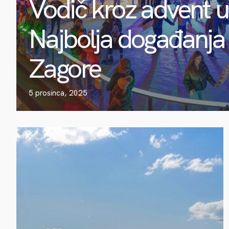
Vodič kroz advent u
Najbolja događanja 
Zagore
5 prosinca, 2025