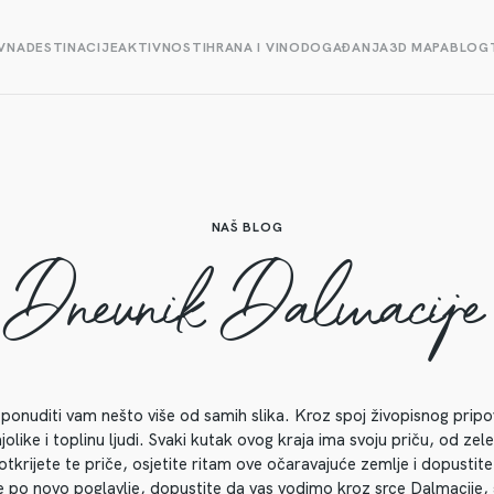
VNA
DESTINACIJE
AKTIVNOSTI
HRANA I VINO
DOGAĐANJA
3D MAPA
BLOG
NAŠ BLOG
Dnevnik Dalmacije
i ponuditi vam nešto više od samih slika. Kroz spoj živopisnog pripovi
ajolike i toplinu ljudi. Svaki kutak ovog kraja ima svoju priču, od z
rijete te priče, osjetite ritam ove očaravajuće zemlje i dopustite 
ćate po novo poglavlje, dopustite da vas vodimo kroz srce Dalmacije, 