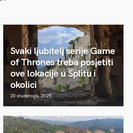
Svaki ljubitelj serije Game
of Thrones treba posjetiti
ove lokacije u Splitu i
okolici
20 studenoga, 2025