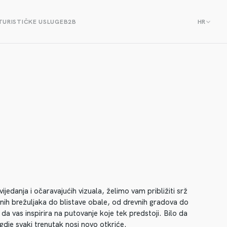
TURISTIČKE USLUGE
B2B
HR
jedanja i očaravajućih vizuala, želimo vam približiti srž
elenih brežuljaka do blistave obale, od drevnih gradova do
da vas inspirira na putovanje koje tek predstoji. Bilo da
gdje svaki trenutak nosi novo otkriće.