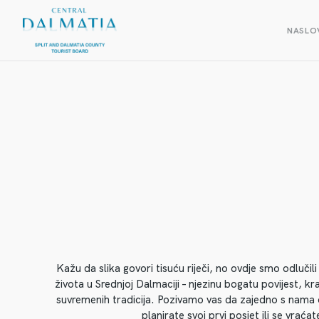
NASLO
Kažu da slika govori tisuću riječi, no ovdje smo odlučil
života u Srednjoj Dalmaciji – njezinu bogatu povijest, kr
suvremenih tradicija. Pozivamo vas da zajedno s nama otk
planirate svoj prvi posjet ili se vra