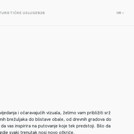
TURISTIČKE USLUGE
B2B
HR
jedanja i očaravajućih vizuala, želimo vam približiti srž
elenih brežuljaka do blistave obale, od drevnih gradova do
da vas inspirira na putovanje koje tek predstoji. Bilo da
gdje svaki trenutak nosi novo otkriće.