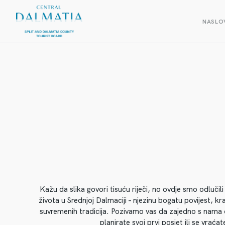
NASLO
Kažu da slika govori tisuću riječi, no ovdje smo odlučil
života u Srednjoj Dalmaciji – njezinu bogatu povijest, kr
suvremenih tradicija. Pozivamo vas da zajedno s nama otk
planirate svoj prvi posjet ili se vra