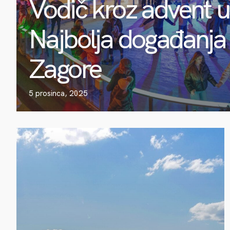
Vodič kroz advent u
Najbolja događanja 
Zagore
5 prosinca, 2025