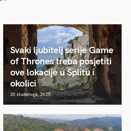
Svaki ljubitelj serije Game
of Thrones treba posjetiti
ove lokacije u Splitu i
okolici
20 studenoga, 2025