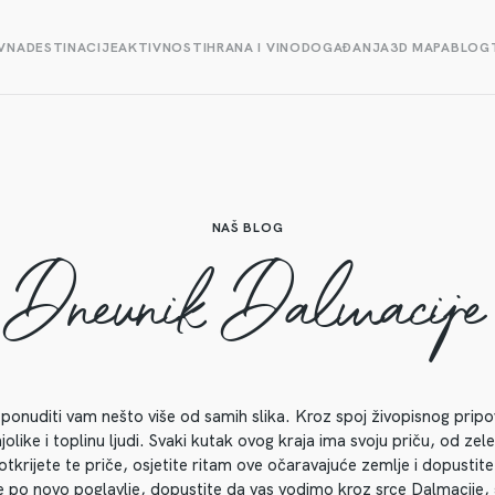
VNA
DESTINACIJE
AKTIVNOSTI
HRANA I VINO
DOGAĐANJA
3D MAPA
BLOG
NAŠ BLOG
Dnevnik Dalmacije
i ponuditi vam nešto više od samih slika. Kroz spoj živopisnog pripovi
ajolike i toplinu ljudi. Svaki kutak ovog kraja ima svoju priču, od z
rijete te priče, osjetite ritam ove očaravajuće zemlje i dopustite 
ćate po novo poglavlje, dopustite da vas vodimo kroz srce Dalmacije, 