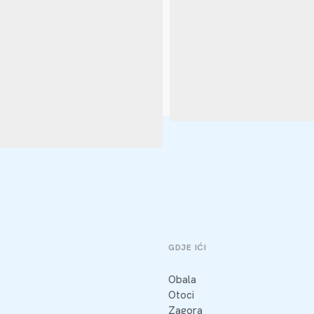
GDJE IĆI
Obala
Otoci
Zagora