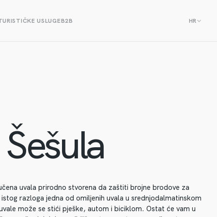
TURISTIČKE USLUGE
B2B
HR
 Šešula
učena uvala prirodno stvorena da zaštiti brojne brodove za
g istog razloga jedna od omiljenih uvala u srednjodalmatinskom
uvale može se stići pješke, autom i biciklom. Ostat će vam u