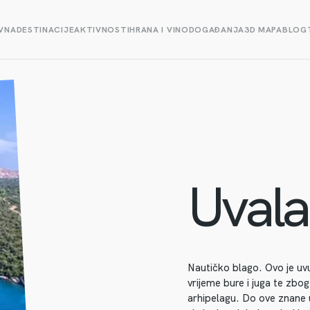
VNA
DESTINACIJE
AKTIVNOSTI
HRANA I VINO
DOGAĐANJA
3D MAPA
BLOG
Uvala
Nautičko blago. Ovo je uv
vrijeme bure i juga te zbo
arhipelagu. Do ove znane 