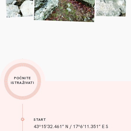
POČNITE
ISTRAŽIVATI
START
43º15’32.461” N / 17º6’11.351” E S