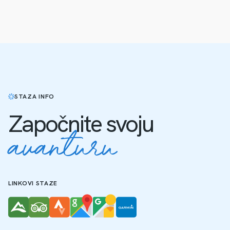
STAZA INFO
Započnite svoju
avanturu
LINKOVI STAZE