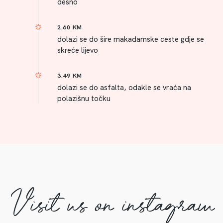
desno
2.60 KM
dolazi se do šire makadamske ceste gdje se
skreće lijevo
3.49 KM
dolazi se do asfalta, odakle se vraća na
polazišnu točku
Visit us on instagram