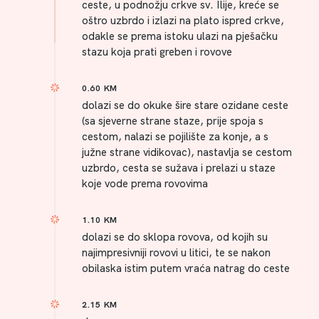
ceste, u podnožju crkve sv. Ilije, kreće se
oštro uzbrdo i izlazi na plato ispred crkve,
odakle se prema istoku ulazi na pješačku
stazu koja prati greben i rovove
0.60 KM
dolazi se do okuke šire stare ozidane ceste
(sa sjeverne strane staze, prije spoja s
cestom, nalazi se pojilište za konje, a s
južne strane vidikovac), nastavlja se cestom
uzbrdo, cesta se sužava i prelazi u staze
koje vode prema rovovima
1.10 KM
dolazi se do sklopa rovova, od kojih su
najimpresivniji rovovi u litici, te se nakon
obilaska istim putem vraća natrag do ceste
2.15 KM