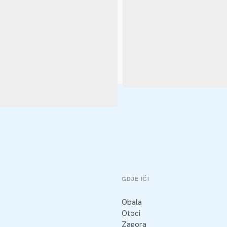
GDJE IĆI
Obala
Otoci
Zagora