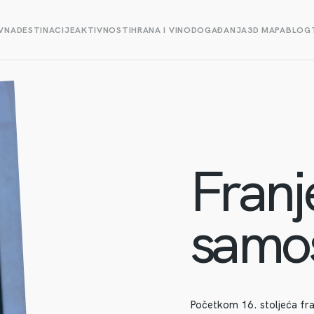
VNA
DESTINACIJE
AKTIVNOSTI
HRANA I VINO
DOGAĐANJA
3D MAPA
BLOG
Franj
samo
Početkom 16. stoljeća fran