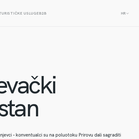
TURISTIČKE USLUGE
B2B
HR
evački
stan
jevci – konventualci su na poluotoku Prirovu dali sagraditi