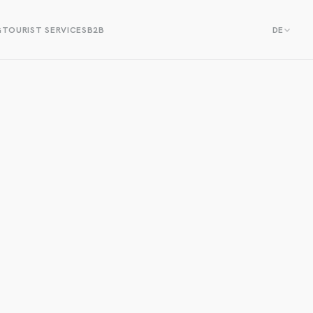
G
TOURIST SERVICES
B2B
DE