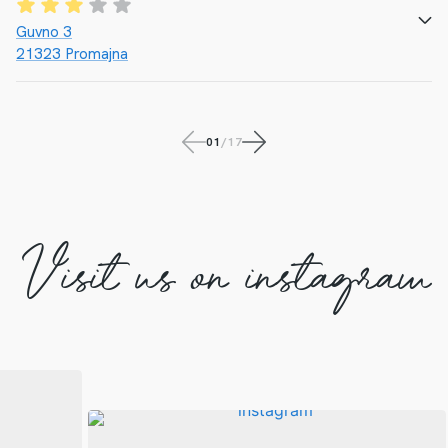
CALL
E-MAIL
WEBSEITE
Guvno 3
21323 Promajna
CALL
01
/
17
E-MAIL
Visit us on instagram