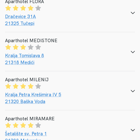
Aparthotel FLORA
CALL
E-MAIL
WEBSEITE
Dračevice 31A
21325 Tučepi
Aparthotel MEDISTONE
CALL
E-MAIL
WEBSEITE
Kralja Tomislava 8
21318 Medići
Aparthotel MILENIJ
CALL
E-MAIL
WEBSEITE
Kralja Petra Krešimira IV 5
21320 Baška Voda
Aparthotel MIRAMARE
CALL
E-MAIL
WEBSEITE
Šetalište sv. Petra 1