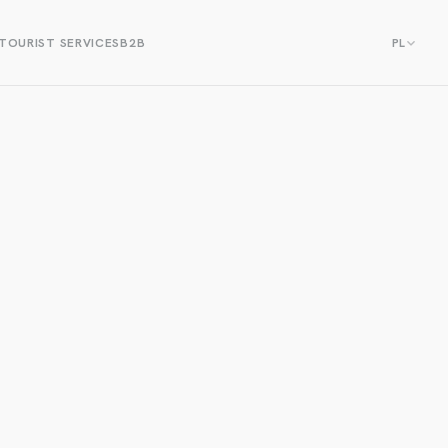
TOURIST SERVICES
B2B
PL