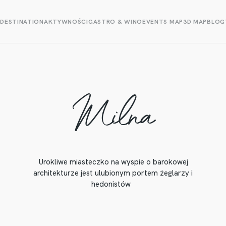
E
DESTINATION
AKTYWNOŚCI
GASTRO & WINO
EVENTS MAP
3D MAP
BLOG
Milna
Urokliwe miasteczko na wyspie o barokowej
architekturze jest ulubionym portem żeglarzy i
hedonistów