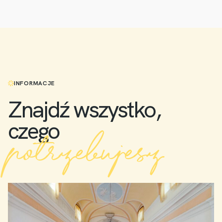
INFORMACJE
Znajdź wszystko,
czego
potrzebujesz