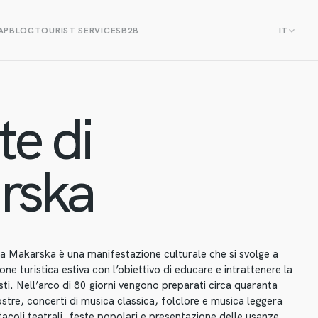
AP
BLOG
TOURIST SERVICES
B2B
IT
te di
rska
li a Makarska è una manifestazione culturale che si svolge a
e turistica estiva con l’obiettivo di educare e intrattenere la
sti. Nell’arco di 80 giorni vengono preparati circa quaranta
tre, concerti di musica classica, folclore e musica leggera
tacoli teatrali, feste popolari e presentazione delle usanze