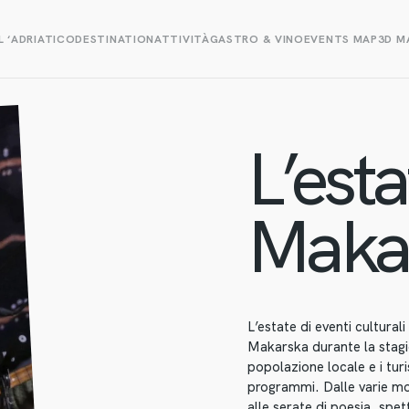
L ‘ADRIATICO
DESTINATION
ATTIVITÀ
GASTRO & VINO
EVENTS MAP
3D M
L’esta
Maka
L’estate di eventi cultura
Makarska durante la stagion
popolazione locale e i turi
programmi. Dalle varie mos
alle serate di poesia, spet