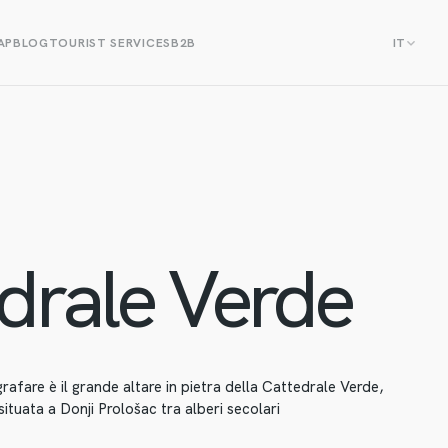
AP
BLOG
TOURIST SERVICES
B2B
IT
drale Verde
rafare è il grande altare in pietra della Cattedrale Verde,
 situata a Donji Prološac tra alberi secolari