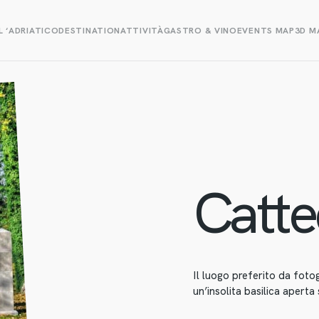
L ‘ADRIATICO
DESTINATION
ATTIVITÀ
GASTRO & VINO
EVENTS MAP
3D M
Catte
Il luogo preferito da fotog
un’insolita basilica aperta