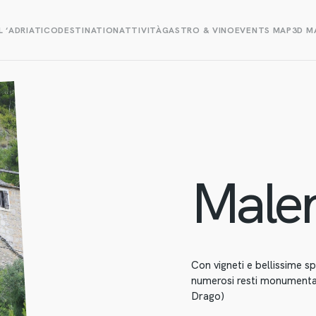
L ‘ADRIATICO
DESTINATION
ATTIVITÀ
GASTRO & VINO
EVENTS MAP
3D M
Male
Con vigneti e bellissime sp
numerosi resti monumentali
Drago)