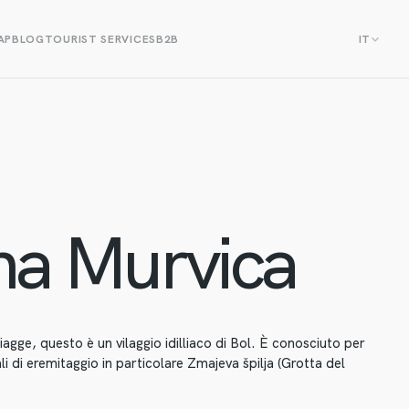
AP
BLOG
TOURIST SERVICES
B2B
IT
na Murvica
iagge, questo è un vilaggio idilliaco di Bol. È conosciuto per
 di eremitaggio in particolare Zmajeva špilja (Grotta del