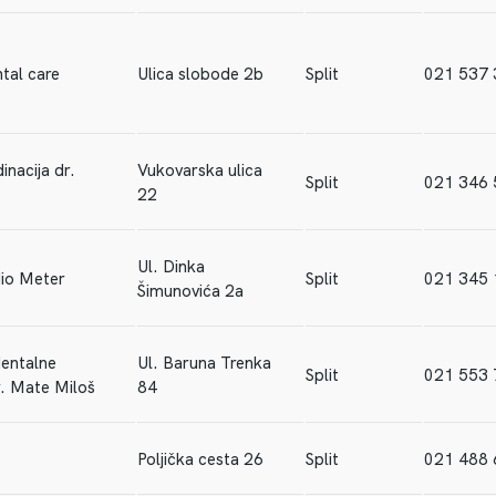
tal care
Ulica slobode 2b
Split
021 537 
inacija dr.
Vukovarska ulica
Split
021 346 
22
Ul. Dinka
dio Meter
Split
021 345 
Šimunovića 2a
dentalne
Ul. Baruna Trenka
Split
021 553 
r. Mate Miloš
84
Poljička cesta 26
Split
021 488 