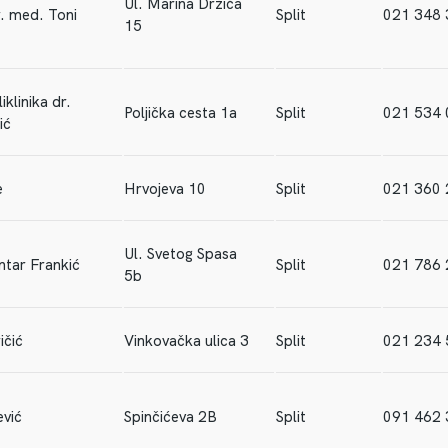
Ul. Marina Držića
. med. Toni
Split
021 348 
15
iklinika dr.
Poljička cesta 1a
Split
021 534 
ić
e
Hrvojeva 10
Split
021 360 
Ul. Svetog Spasa
ntar Frankić
Split
021 786 
5b
ičić
Vinkovačka ulica 3
Split
021 234 
ević
Spinčićeva 2B
Split
091 462