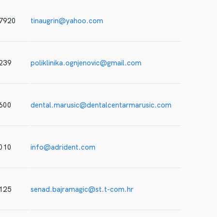
 7920
tinaugrin@yahoo.com
239
poliklinika.ognjenovic@gmail.com
600
dental.marusic@dentalcentarmarusic.com
010
info@adrident.com
125
senad.bajramagic@st.t-com.hr