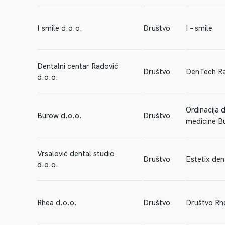
I smile d.o.o.
Društvo
I – smile
Dentalni centar Radović
Društvo
DenTech Ra
d.o.o.
Ordinacija 
Burow d.o.o.
Društvo
medicine B
Vrsalović dental studio
Društvo
Estetix dent
d.o.o.
Rhea d.o.o.
Društvo
Društvo Rh