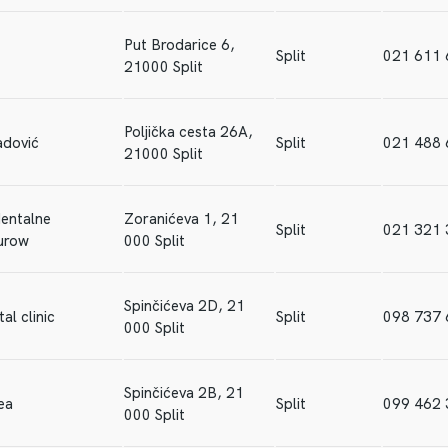
Put Brodarice 6,
Split
021 611 
21000 Split
Poljička cesta 26A,
dović
Split
021 488 
21000 Split
dentalne
Zoranićeva 1, 21
Split
021 321 
urow
000 Split
Spinčićeva 2D, 21
al clinic
Split
098 737 
000 Split
Spinčićeva 2B, 21
ea
Split
099 462
000 Split