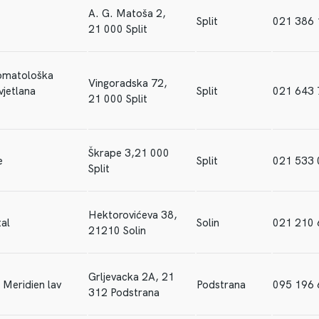
A. G. Matoša 2,
Split
021 386 
21 000 Split
tomatološka
Vingoradska 72,
vjetlana
Split
021 643 
21 000 Split
Škrape 3,21 000
e
Split
021 533 
Split
Hektorovićeva 38,
al
Solin
021 210 
21210 Solin
Grljevacka 2A, 21
 Meridien lav
Podstrana
095 196
312 Podstrana