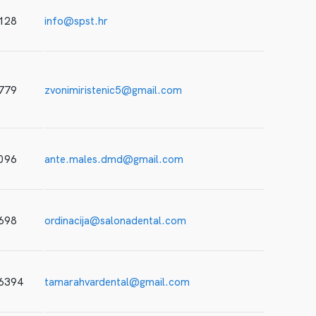
128
info@spst.hr
779
zvonimiristenic5@gmail.com
096
ante.males.dmd@gmail.com
698
ordinacija@salonadental.com
 6394
tamarahvardental@gmail.com