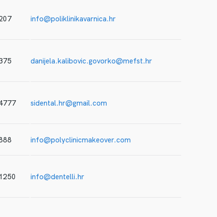
207
info@poliklinikavarnica.hr
375
danijela.kalibovic.govorko@mefst.hr
 4777
sidental.hr@gmail.com
888
info@polyclinicmakeover.com
 1250
info@dentelli.hr