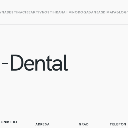
VNA
DESTINACIJE
AKTIVNOSTI
HRANA I VINO
DOGAĐANJA
3D MAPA
BLOG
a-Dental
LINIKE ILI
ADRESA
GRAD
TELEFON