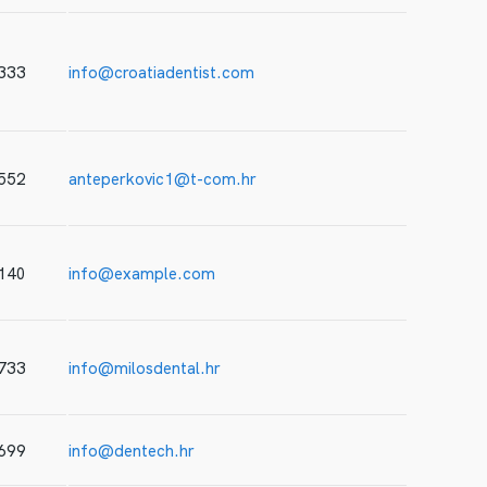
333
info@croatiadentist.com
552
anteperkovic1@t-com.hr
140
info@example.com
733
info@milosdental.hr
699
info@dentech.hr