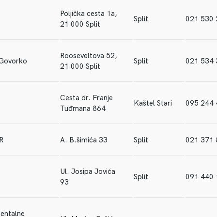
Poljička cesta 1a,
Split
021 530 
21 000 Split
Rooseveltova 52,
 Govorko
Split
021 534 
21 000 Split
Cesta dr. Franje
Kaštel Stari
095 244
Tuđmana 864
R
A. B.šimića 33
Split
021 371 
Ul. Josipa Jovića
Split
091 440
93
dentalne