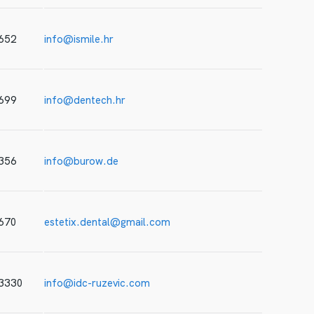
652
info@ismile.hr
699
info@dentech.hr
356
info@burow.de
670
estetix.dental@gmail.com
 3330
info@idc-ruzevic.com