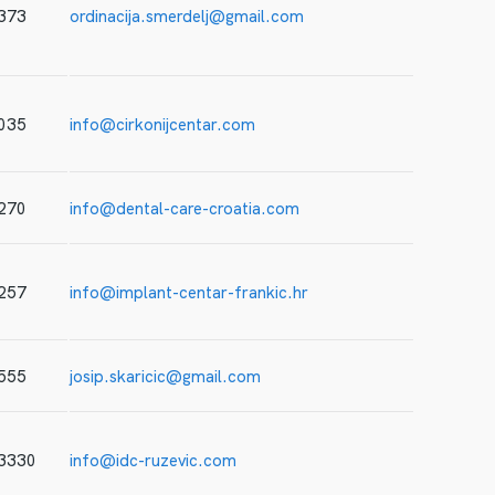
373
ordinacija.smerdelj@gmail.com
035
info@cirkonijcentar.com
270
info@dental-care-croatia.com
257
info@implant-centar-frankic.hr
555
josip.skaricic@gmail.com
 3330
info@idc-ruzevic.com