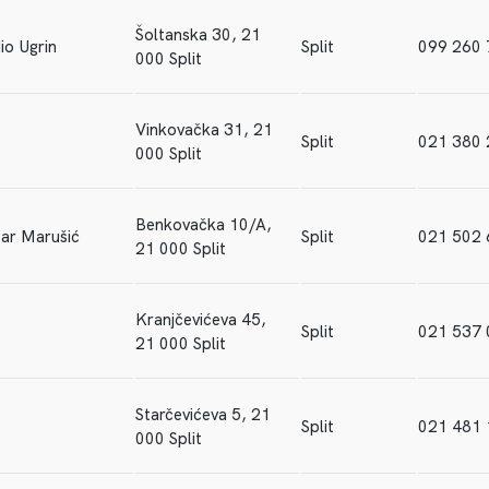
Šoltanska 30, 21
io Ugrin
Split
099 260
000 Split
Vinkovačka 31, 21
Split
021 380 
000 Split
Benkovačka 10/A,
tar Marušić
Split
021 502 
21 000 Split
Kranjčevićeva 45,
Split
021 537 
21 000 Split
Starčevićeva 5, 21
Split
021 481 
000 Split