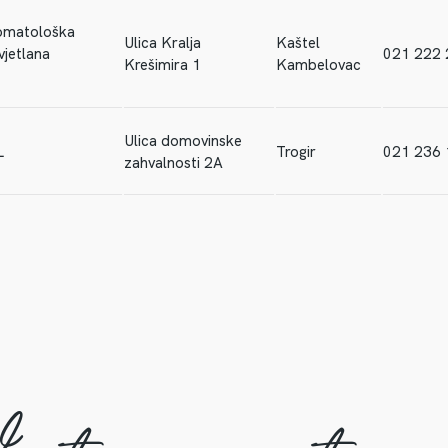
tomatološka
Ulica Kralja
Kaštel
vjetlana
021 222 
Krešimira 1
Kambelovac
Ulica domovinske
L
Trogir
021 236 
zahvalnosti 2A