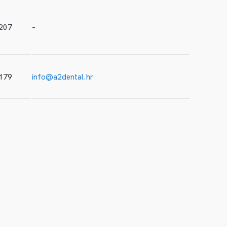
207
–
179
info@a2dental.hr