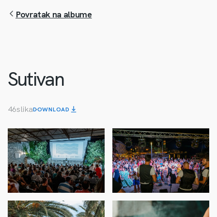
Povratak na albume
Sutivan
46
slika
DOWNLOAD