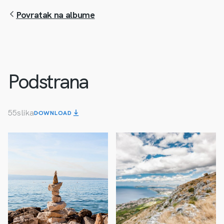
Povratak na albume
Podstrana
55
slika
DOWNLOAD