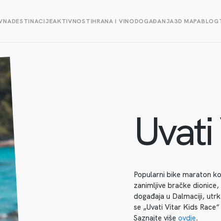
VNA
DESTINACIJE
AKTIVNOSTI
HRANA I VINO
DOGAĐANJA
3D MAPA
BLOG
Uvati 
Popularni bike maraton koj
zanimljive bračke dionice,
događaja u Dalmaciji, utrk
se „Uvati Vitar Kids Race“ 
Saznajte više
ovdje
.