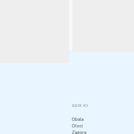
GDJE IĆI
Obala
Otoci
Zagora