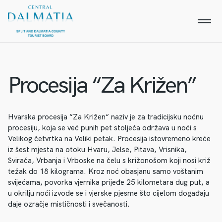
Procesija “Za Križen”
Hvarska procesija “Za Križen“ naziv je za tradicijsku noćnu
procesiju, koja se već punih pet stoljeća održava u noći s
Velikog četvrtka na Veliki petak. Procesija istovremeno kreće
iz šest mjesta na otoku Hvaru, Jelse, Pitava, Vrisnika,
Svirača, Vrbanja i Vrboske na čelu s križonošom koji nosi križ
težak do 18 kilograma. Kroz noć obasjanu samo voštanim
svijećama, povorka vjernika prijeđe 25 kilometara dug put, a
u okrilju noći izvode se i vjerske pjesme što cijelom događaju
daje ozračje mističnosti i svečanosti.