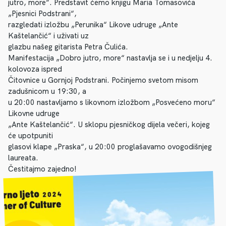
jutro, more“. Predstavit ćemo knjigu Maria Tomasovića
„Pjesnici Podstrani“,
razgledati izložbu „Perunika“ Likove udruge „Ante
Kaštelančić“ i uživati uz
glazbu našeg gitarista Petra Čulića.
Manifestacija „Dobro jutro, more“ nastavlja se i u nedjelju 4.
kolovoza ispred
Čitovnice u Gornjoj Podstrani. Počinjemo svetom misom
zadušnicom u 19:30, a
u 20:00 nastavljamo s likovnom izložbom „Posvećeno moru“
Likovne udruge
„Ante Kaštelančić“. U sklopu pjesničkog dijela večeri, kojeg
će upotpuniti
glasovi klape „Praska“, u 20:00 proglašavamo ovogodišnjeg
laureata.
Čestitajmo zajedno!