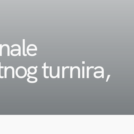
nale
og turnira,