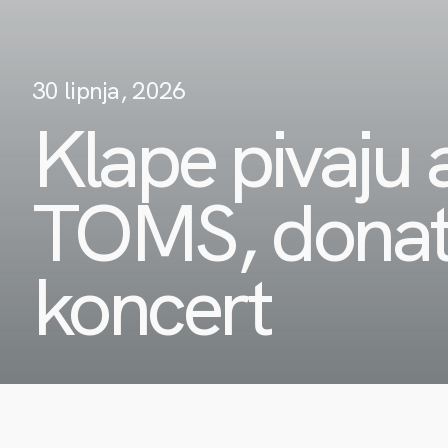
30 lipnja, 2026
Klape pivaju a
TOMS, donato
koncert