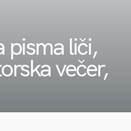
 pisma liči,
rska večer,