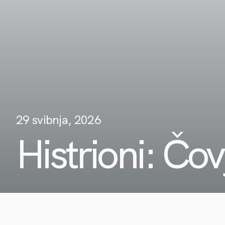
29 svibnja, 2026
Histrioni: Čov