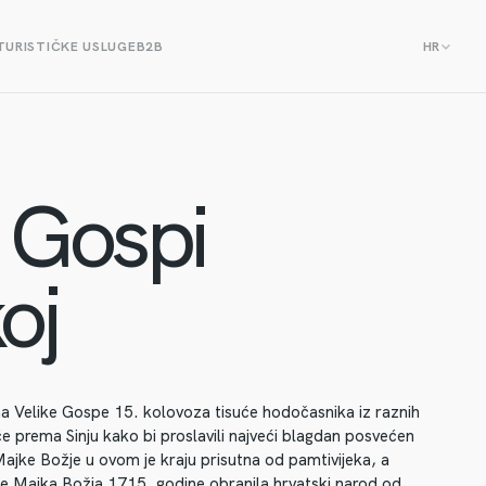
TURISTIČKE USLUGE
B2B
HR
 Gospi
oj
a Velike Gospe 15. kolovoza tisuće hodočasnika iz raznih
e prema Sinju kako bi proslavili najveći blagdan posvećen
Majke Božje u ovom je kraju prisutna od pamtivijeka, a
 je Majka Božja 1715. godine obranila hrvatski narod od