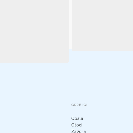
GDJE IĆI
Obala
Otoci
Zagora