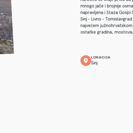
mnogo jače i brojnije osman
napravljena i Staza Gospi S
Sinj – Livno – Tomislavgr
najvećem južnohrvatskom m
ostatke gradina, mostova,
LOKACIJA
Sinj