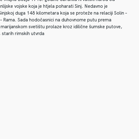
lijske vojske koja je htjela poharati Sinj. Nedavno je
injskoj duga 148 kilometara koja se proteže na relaciji Solin –
ad – Rama. Sada hodočasnici na duhovnome putu prema
arijanskom svetištu prolaze kroz idilične šumske putove,
 starih rimskih utvrda