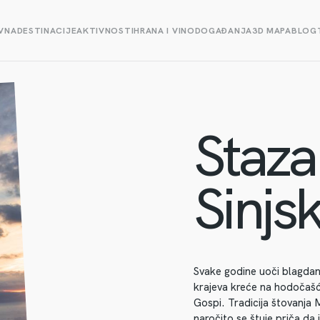
VNA
DESTINACIJE
AKTIVNOSTI
HRANA I VINO
DOGAĐANJA
3D MAPA
BLOG
Staza
Sinjsk
Svake godine uoči blagdan
krajeva kreće na hodočašć
Gospi. Tradicija štovanja 
naročito se štuje priča da