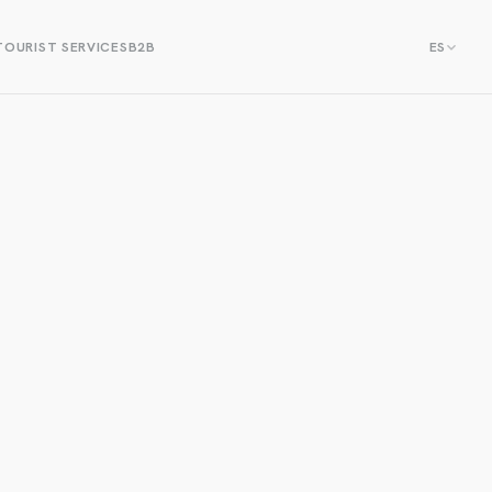
TOURIST SERVICES
B2B
ES