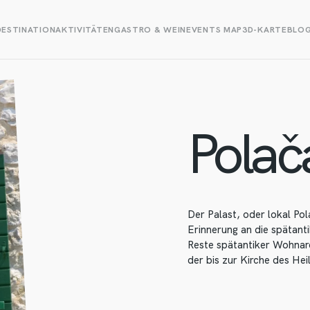
DESTINATION
AKTIVITÄTEN
GASTRO & WEIN
EVENTS MAP
3D-KARTE
BLO
Polač
Der Palast, oder lokal Pol
Erinnerung an die spätanti
Reste spätantiker Wohnar
der bis zur Kirche des Hei