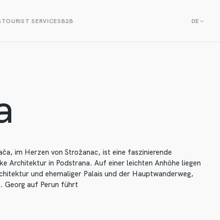
G
TOURIST SERVICES
B2B
DE
a
ača, im Herzen von Strožanac, ist eine faszinierende
ke Architektur in Podstrana. Auf einer leichten Anhöhe liegen
chitektur und ehemaliger Palais und der Hauptwanderweg,
l. Georg auf Perun führt