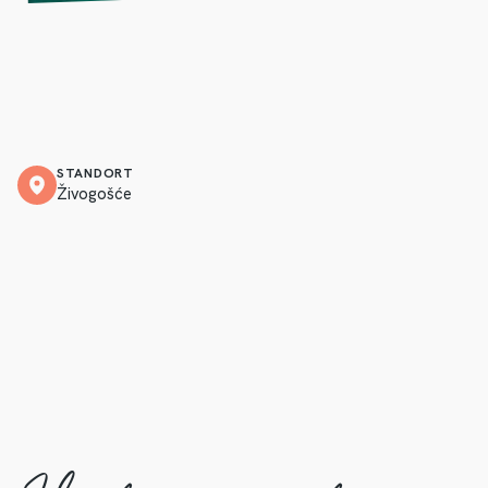
STANDORT
Živogošće