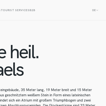
G
TOURIST SERVICES
B2B
DE
 heil.
els
 Steingebäude, 35 Meter lang, 19 Meter breit und 15 Meter
aus geschnitztem weißem Stein in Form eines lateinischen
findet sich ein Atrium mit großem Triumphbogen und zwei
rnen Abschlusspyramiden. Die Glockentürme sind 33 Meter