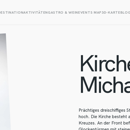
DESTINATION
AKTIVITÄTEN
GASTRO & WEIN
EVENTS MAP
3D-KARTE
BLO
Kirche
Micha
Prächtiges dreischiffiges
hoch. Die Kirche besteht 
Kreuzes. An der Front be
Glockentürmen mit steine