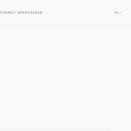
TOURIST SERVICES
B2B
PL