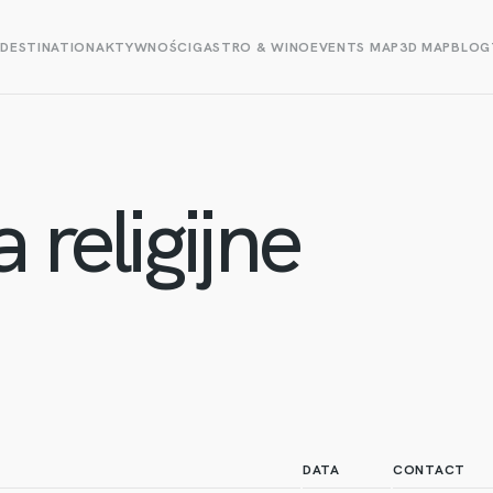
E
DESTINATION
AKTYWNOŚCI
GASTRO & WINO
EVENTS MAP
3D MAP
BLOG
 religijne
DATA
CONTACT