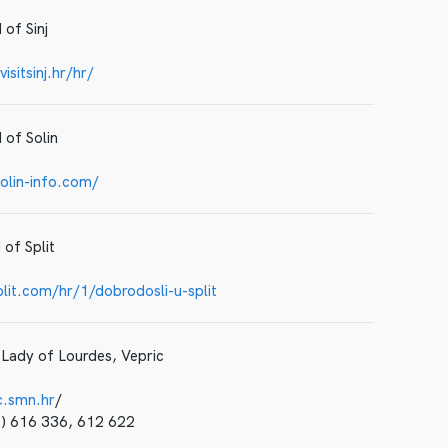
 of Sinj
isitsinj.hr/hr/
 of Solin
olin-info.com/
 of Split
split.com/hr/1/dobrodosli-u-split
 Lady of Lourdes, Vepric
c.smn.hr
/
1) 616 336, 612 622