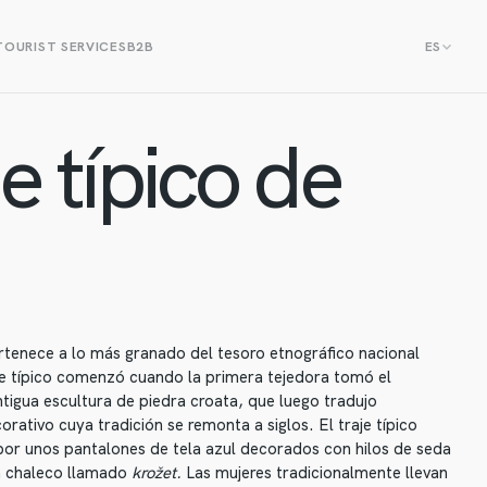
TOURIST SERVICES
B2B
ES
je típico de
a
pertenece a lo más granado del tesoro etnográfico nacional
aje típico comenzó cuando la primera tejedora tomó el
tigua escultura de piedra croata, que luego tradujo
orativo cuya tradición se remonta a siglos. El traje típico
por unos pantalones de tela azul decorados con hilos de seda
un chaleco llamado
krožet.
Las mujeres tradicionalmente llevan