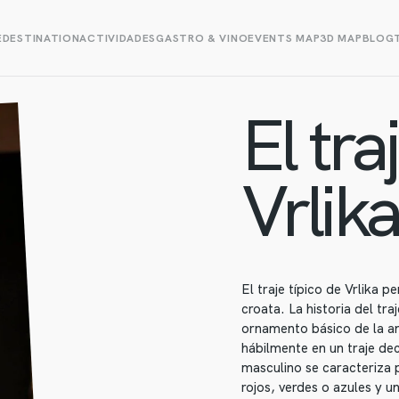
E
DESTINATION
ACTIVIDADES
GASTRO & VINO
EVENTS MAP
3D MAP
BLOG
El tra
Vrlik
El traje típico de Vrlika 
croata. La historia del tr
ornamento básico de la an
hábilmente en un traje dec
masculino se caracteriza 
rojos, verdes o azules y 