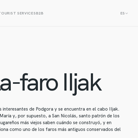
TOURIST SERVICES
B2B
ES
la-faro
IIjak
s interesantes de Podgora y se encuentra en el cabo IIjak.
María y, por supuesto, a San Nicolás, santo patrón de los
s lugareños más viejos saben cuándo se construyó, y en
ciona como uno de los faros más antiguos conservados del