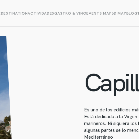
E
DESTINATION
ACTIVIDADES
GASTRO & VINO
EVENTS MAP
3D MAP
BLOG
Capil
Es uno de los edificios má
Está dedicada a la Virgen 
marineros. Ni siquiera lo
algunas partes se lo men
Mediterráneo