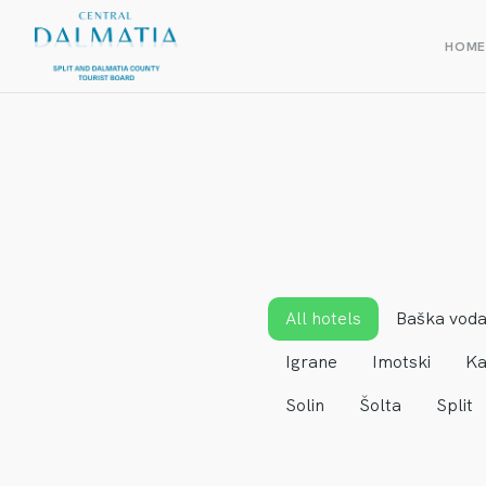
HOM
All hotels
Baška vod
Igrane
Imotski
Ka
Solin
Šolta
Split