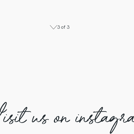
3 of 3
isit us on instagr