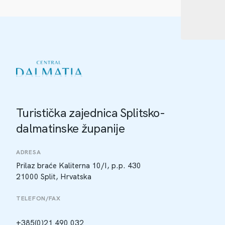
Turistička zajednica Splitsko-
dalmatinske županije
ADRESA
Prilaz braće Kaliterna 10/I, p.p. 430
21000 Split, Hrvatska
TELEFON/FAX
+385(0)21 490 032