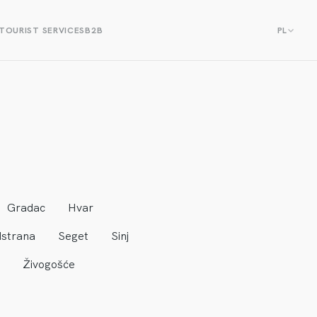
TOURIST SERVICES
B2B
PL
Gradac
Hvar
strana
Seget
Sinj
Živogošće