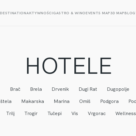
E
DESTINATION
AKTYWNOŚCI
GASTRO & WINO
EVENTS MAP
3D MAP
BLOG
HOTELE
a
Brač
Brela
Drvenik
Dugi Rat
Dugopolje
štela
Makarska
Marina
Omiš
Podgora
Pod
Trilj
Trogir
Tučepi
Vis
Vrgorac
Wellness