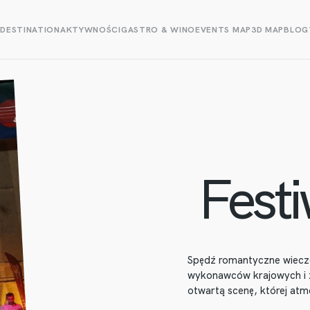
E
DESTINATION
AKTYWNOŚCI
GASTRO & WINO
EVENTS MAP
3D MAP
BLOG
Festi
Spędź romantyczne wiecz
wykonawców krajowych i z
otwartą scenę, której at