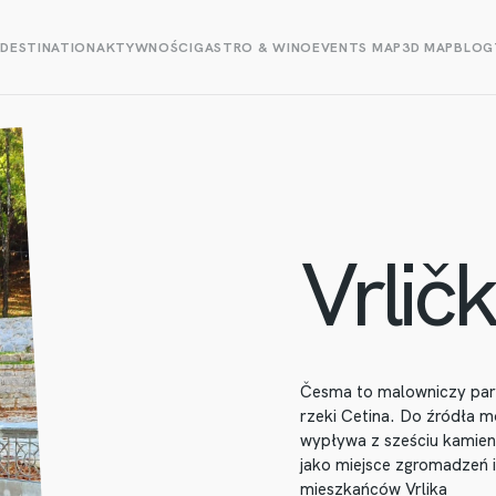
E
DESTINATION
AKTYWNOŚCI
GASTRO & WINO
EVENTS MAP
3D MAP
BLOG
Vrlič
Česma to malowniczy par
rzeki Cetina. Do źródła 
wypływa z sześciu kamie
jako miejsce zgromadzeń i
mieszkańców Vrlika