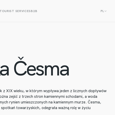
TOURIST SERVICES
B2B
PL
ka Česma
k z XIX wieku, w którym wypływa jeden z licznych dopływów
można zejść z trzech stron kamiennymi schodami, a woda
nnych rynien umieszczonych na kamiennym murze. Česma,
 spotkań towarzyskich, odegrała ważną rolę w życiu