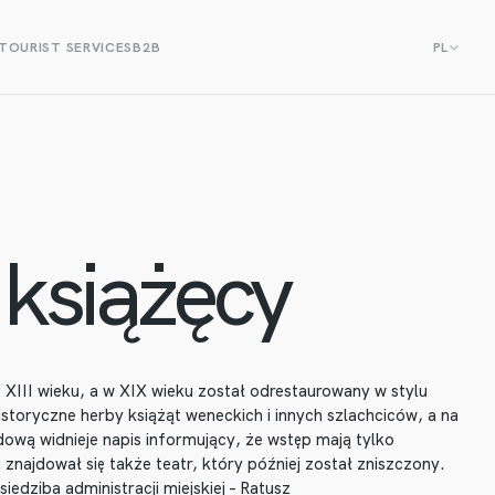
TOURIST SERVICES
B2B
PL
 książęcy
 XIII wieku, a w XIX wieku został odrestaurowany w stylu
toryczne herby książąt weneckich i innych szlachciców, a na
ową widnieje napis informujący, że wstęp mają tylko
 znajdował się także teatr, który później został zniszczony.
siedziba administracji miejskiej – Ratusz