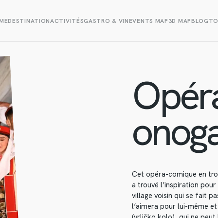
ME
DESTINATION
ACTIVITÉS
GASTRO & VIN
EVENTS MAP
3D MAP
BLOG
TO
Opéra
onoga
Cet opéra-comique en troi
a trouvé l’inspiration pour
village voisin qui se fait 
l’aimera pour lui-même et 
(vrličko kolo), qui ne peut