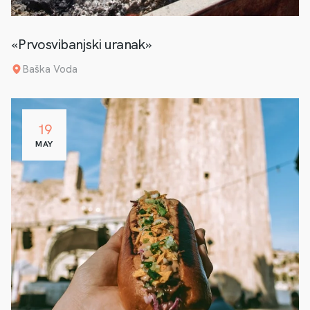
«Prvosvibanjski uranak»
Baška Voda
19
MAY