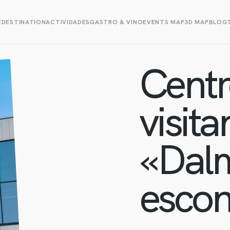
E
DESTINATION
ACTIVIDADES
GASTRO & VINO
EVENTS MAP
3D MAP
BLOG
Centr
visita
«Dal
escon