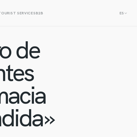
TOURIST SERVICES
B2B
ES
o de
ntes
macia
dida»