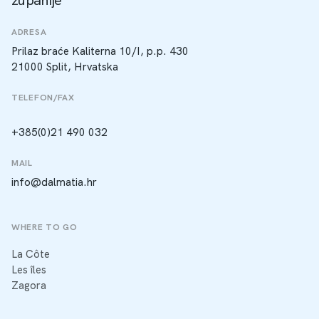
županije
ADRESA
Prilaz braće Kaliterna 10/I, p.p. 430
21000 Split, Hrvatska
TELEFON/FAX
+385(0)21 490 032
MAIL
info@dalmatia.hr
WHERE TO GO
La Côte
Les îles
Zagora