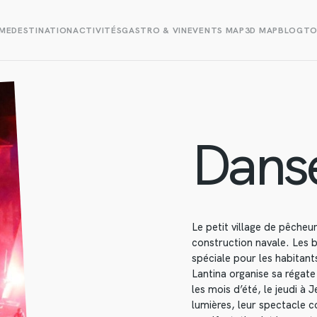
ME
DESTINATION
ACTIVITÉS
GASTRO & VIN
EVENTS MAP
3D MAP
BLOG
TO
Danse
Le petit village de pêcheu
construction navale. Les b
spéciale pour les habitants
Lantina organise sa régate
les mois d’été, le jeudi à 
lumières, leur spectacle 