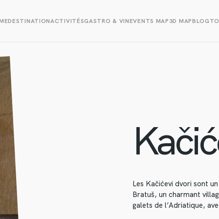
ME
DESTINATION
ACTIVITÉS
GASTRO & VIN
EVENTS MAP
3D MAP
BLOG
TO
Kačić
Les Kačićevi dvori sont un
Bratuš, un charmant villag
galets de l’Adriatique, ave