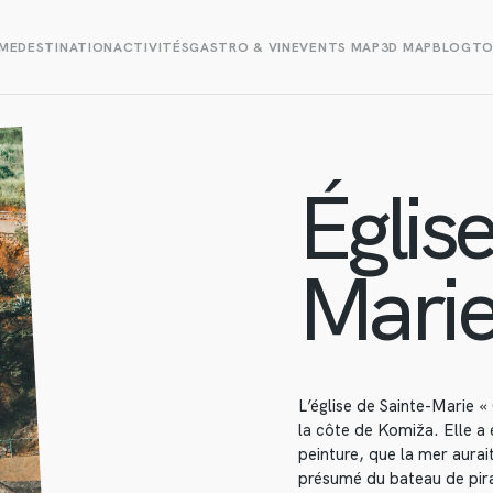
ME
DESTINATION
ACTIVITÉS
GASTRO & VIN
EVENTS MAP
3D MAP
BLOG
TO
Églis
Marie
L’église de Sainte-Marie «
la côte de Komiža. Elle a 
peinture, que la mer aurai
présumé du bateau de pirat